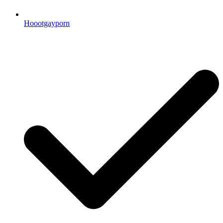
Hoootgayporn