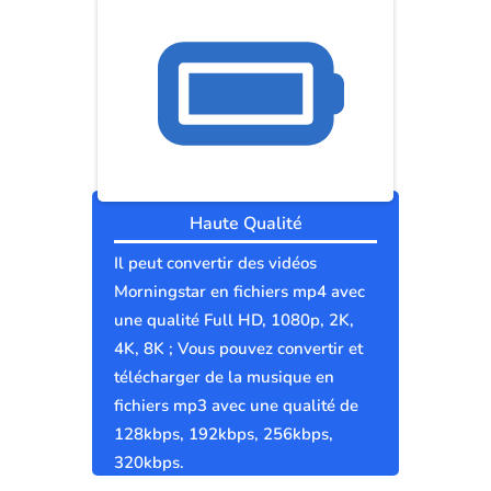
Haute Qualité
Il peut convertir des vidéos
Morningstar en fichiers mp4 avec
une qualité Full HD, 1080p, 2K,
4K, 8K ; Vous pouvez convertir et
télécharger de la musique en
fichiers mp3 avec une qualité de
128kbps, 192kbps, 256kbps,
320kbps.