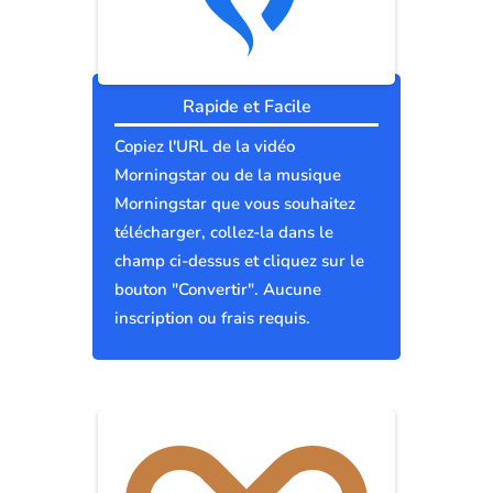
Rapide et Facile
Copiez l'URL de la vidéo
Morningstar ou de la musique
Morningstar que vous souhaitez
télécharger, collez-la dans le
champ ci-dessus et cliquez sur le
bouton "Convertir". Aucune
inscription ou frais requis.