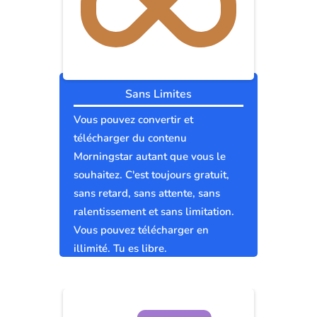
Sans Limites
Vous pouvez convertir et
télécharger du contenu
Morningstar autant que vous le
souhaitez. C'est toujours gratuit,
sans retard, sans attente, sans
ralentissement et sans limitation.
Vous pouvez télécharger en
illimité. Tu es libre.