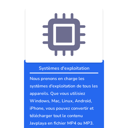
Systèmes d'exploitation
Nous prenons en charge les
systèmes d'exploitation de tous les
appareils. Que vous utilisiez
Windows, Mac, Linux, Android,
iPhone, vous pouvez convertir et
télécharger tout le contenu
Javplaya en fichier MP4 ou MP3.