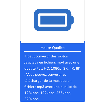
Haute Qualité
Il peut convertir des vidéos
Javplaya en fichiers mp4 avec une
qualité Full HD, 1080p, 2K, 4K, 8K
; Vous pouvez convertir et
télécharger de la musique en
fichiers mp3 avec une qualité de
128kbps, 192kbps, 256kbps,
320kbps.