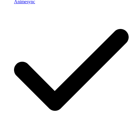
Animesync