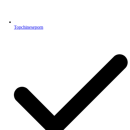
Topchineseporn