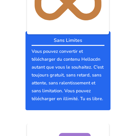
Sans Limites
Vous pouvez convertir et
télécharger du contenu Hellocdn
autant que vous le souhaitez. C'est
toujours gratuit, sans retard, sans
attente, sans ralentissement et
sans limitation. Vous pouvez
télécharger en illimité. Tu es libre.