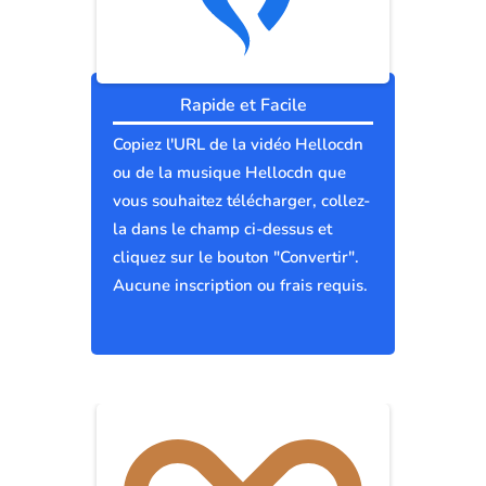
Rapide et Facile
Copiez l'URL de la vidéo Hellocdn
ou de la musique Hellocdn que
vous souhaitez télécharger, collez-
la dans le champ ci-dessus et
cliquez sur le bouton "Convertir".
Aucune inscription ou frais requis.