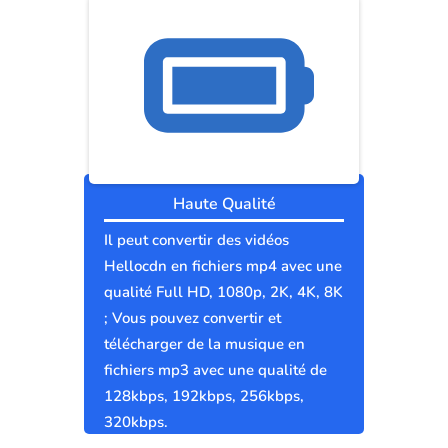
Haute Qualité
Il peut convertir des vidéos
Hellocdn en fichiers mp4 avec une
qualité Full HD, 1080p, 2K, 4K, 8K
; Vous pouvez convertir et
télécharger de la musique en
fichiers mp3 avec une qualité de
128kbps, 192kbps, 256kbps,
320kbps.