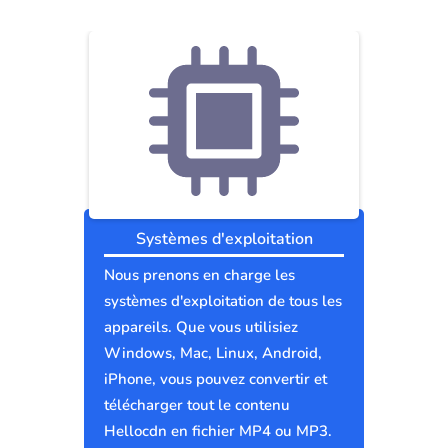
Systèmes d'exploitation
Nous prenons en charge les
systèmes d'exploitation de tous les
appareils. Que vous utilisiez
Windows, Mac, Linux, Android,
iPhone, vous pouvez convertir et
télécharger tout le contenu
Hellocdn en fichier MP4 ou MP3.