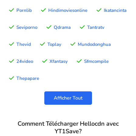
Pornlib
Hindimoviesonline
Ikatancinta
Seviporno
Qdrama
Tantratv
Thevid
Toplay
Mundodonghua
24video
Xfantasy
Sfmcompile
Thepapare
Afficher Tout
Comment Télécharger Hellocdn avec
YT1Save?