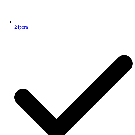
24porn