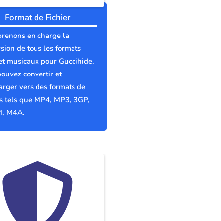
Format de Fichier
prenons en charge la
sion de tous les formats
et musicaux pour Guccihide.
ouvez convertir et
arger vers des formats de
rs tels que MP4, MP3, 3GP,
, M4A.