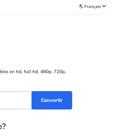
🌎 Français
éos en hd, full hd, 480p, 720p,
e?