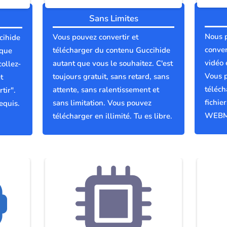
Sans Limites
Nous 
Vous pouvez convertir et
cihide
conver
télécharger du contenu Guccihide
 que
vidéo 
autant que vous le souhaitez. C'est
collez-
Vous p
toujours gratuit, sans retard, sans
t
téléch
attente, sans ralentissement et
tir".
fichie
sans limitation. Vous pouvez
equis.
WEBM
télécharger en illimité. Tu es libre.