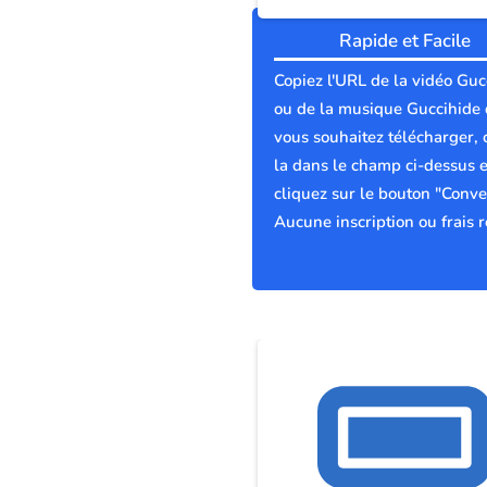
Rapide et Facile
Copiez l'URL de la vidéo Guc
ou de la musique Guccihide
vous souhaitez télécharger, 
la dans le champ ci-dessus e
cliquez sur le bouton "Conver
Aucune inscription ou frais r