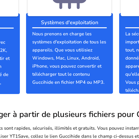
Systèmes d'exploitation
Nous prenons en charge les
La séc
systèmes d'exploitation de tous les
import
vec
appareils. Que vous utilisiez
tout, 
 2K,
Windows, Mac, Linux, Android,
donnée
ir et
iPhone, vous pouvez convertir et
appare
n
télécharger tout le contenu
qu'el
é de
Guccihide en fichier MP4 ou MP3.
Vous p
,
téléch
propre
er à partir de plusieurs fichiers pour
sont rapides, sécurisés, illimités et gratuits. Vous pouvez instan
iliser YT1Save, collez le lien Guccihide dans le champ ci-dessus e