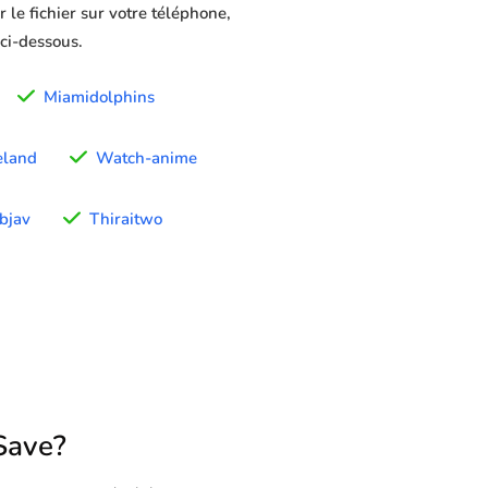
 le fichier sur votre téléphone,
 ci-dessous.
Miamidolphins
eland
Watch-anime
bjav
Thiraitwo
Save?