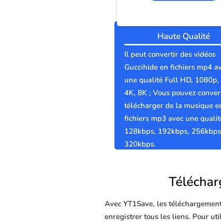
Haute Qualité
Il peut convertir des vidéos
Guccihide en fichiers mp4 a
une qualité Full HD, 1080p,
4K, 8K ; Vous pouvez convert
télécharger de la musique e
fichiers mp3 avec une qualit
128kbps, 192kbps, 256kbps
320kbps.
Télécharg
Avec YT1Save, les téléchargements 
enregistrer tous les liens. Pour ut