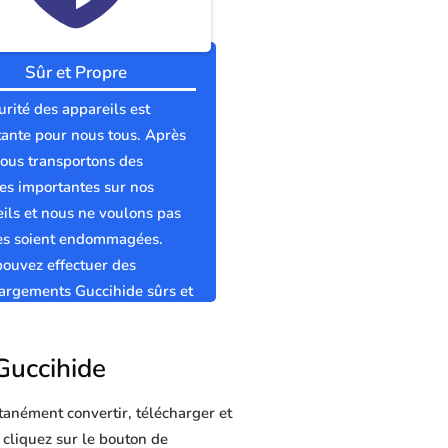
Sûr et Propre
urité des appareils est
ante pour nous tous. Après
nous transportons des
s importantes sur nos
ils et nous ne voulons pas
les soient endommagées.
ouvez effectuer des
argements Guccihide sûrs et
s sans virus.
 Guccihide
tanément convertir, télécharger et
t cliquez sur le bouton de