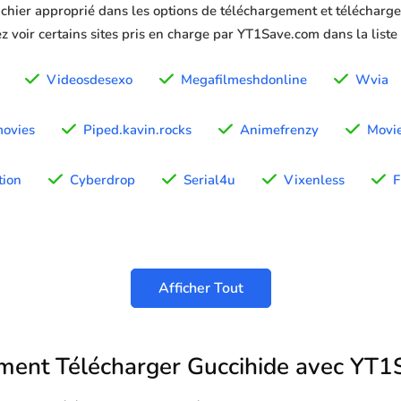
ichier approprié dans les options de téléchargement et télécharger
z voir certains sites pris en charge par YT1Save.com dans la liste
Videosdesexo
Megafilmeshdonline
Wvia
movies
Piped.kavin.rocks
Animefrenzy
Movi
ion
Cyberdrop
Serial4u
Vixenless
F
Afficher Tout
ent Télécharger Guccihide avec YT1