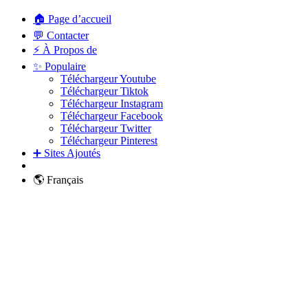
🏠 Page d’accueil
💬 Contacter
⚡ À Propos de
✨ Populaire
Téléchargeur Youtube
Téléchargeur Tiktok
Téléchargeur Instagram
Téléchargeur Facebook
Téléchargeur Twitter
Téléchargeur Pinterest
➕ Sites Ajoutés
🌎 Français