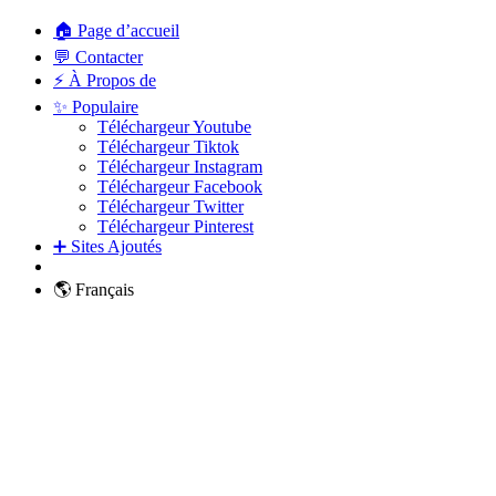
🏠 Page d’accueil
💬 Contacter
⚡ À Propos de
✨ Populaire
Téléchargeur Youtube
Téléchargeur Tiktok
Téléchargeur Instagram
Téléchargeur Facebook
Téléchargeur Twitter
Téléchargeur Pinterest
➕ Sites Ajoutés
🌎 Français