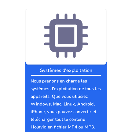
Systèmes d'exploitation
Nous prenons en charge les
systèmes d'exploitation de tous les
appareils. Que vous utilisiez
Windows, Mac, Linux, Android,
iPhone, vous pouvez convertir et
télécharger tout le contenu
Holavid en fichier MP4 ou MP3.