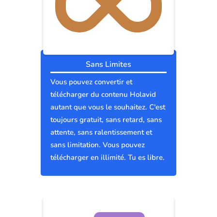
Sans Limites
Vous pouvez convertir et
télécharger du contenu Holavid
autant que vous le souhaitez. C'est
toujours gratuit, sans retard, sans
attente, sans ralentissement et
sans limitation. Vous pouvez
télécharger en illimité. Tu es libre.