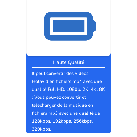
Haute Qualité
Il peut convertir des vidéos
Holavid en fichiers mp4 avec une
qualité Full HD, 1080p, 2K, 4K, 8K
; Vous pouvez convertir et
télécharger de la musique en
fichiers mp3 avec une qualité de
128kbps, 192kbps, 256kbps,
320kbps.