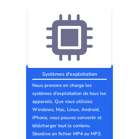
Systèmes d'exploitation
Nous prenons en charge les
systèmes d'exploitation de tous les
appareils. Que vous utilisiez
Windows, Mac, Linux, Android,
iPhone, vous pouvez convertir et
télécharger tout le contenu
Sboolive en fichier MP4 ou MP3.