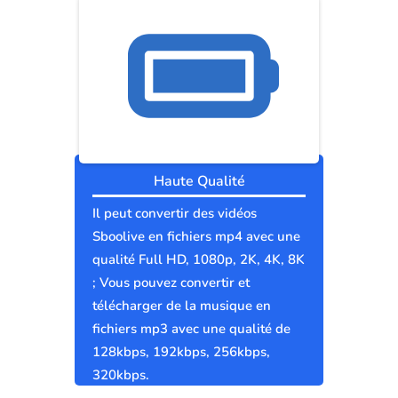
Haute Qualité
Il peut convertir des vidéos
Sboolive en fichiers mp4 avec une
qualité Full HD, 1080p, 2K, 4K, 8K
; Vous pouvez convertir et
télécharger de la musique en
fichiers mp3 avec une qualité de
128kbps, 192kbps, 256kbps,
320kbps.