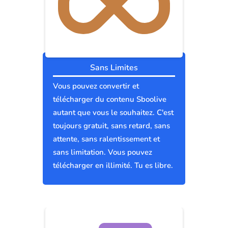
Sans Limites
Vous pouvez convertir et
télécharger du contenu Sboolive
autant que vous le souhaitez. C'est
toujours gratuit, sans retard, sans
attente, sans ralentissement et
sans limitation. Vous pouvez
télécharger en illimité. Tu es libre.