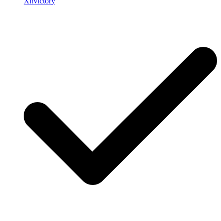
Xhvictory