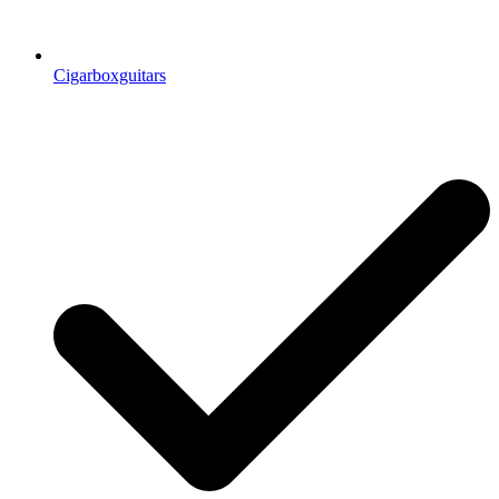
Cigarboxguitars