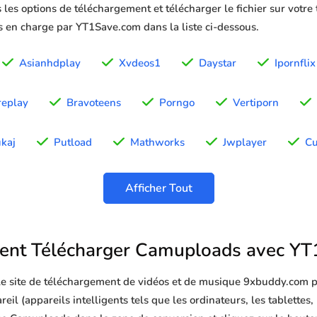
 les options de téléchargement et télécharger le fichier sur votre
is en charge par YT1Save.com dans la liste ci-dessous.
Asianhdplay
Xvdeos1
Daystar
Ipornflix
replay
Bravoteens
Porngo
Vertiporn
ukaj
Putload
Mathworks
Jwplayer
C
Afficher Tout
nt Télécharger Camuploads avec YT
 le site de téléchargement de vidéos et de musique 9xbuddy.com p
l (appareils intelligents tels que les ordinateurs, les tablettes, 