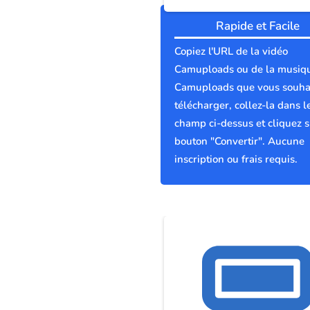
Rapide et Facile
Copiez l'URL de la vidéo
Camuploads ou de la musiq
Camuploads que vous souha
télécharger, collez-la dans l
champ ci-dessus et cliquez s
bouton "Convertir". Aucune
inscription ou frais requis.