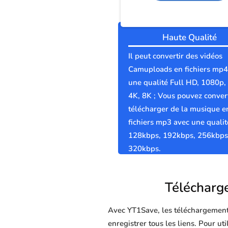
Haute Qualité
Il peut convertir des vidéos
Camuploads en fichiers mp4
une qualité Full HD, 1080p,
4K, 8K ; Vous pouvez convert
télécharger de la musique e
fichiers mp3 avec une qualit
128kbps, 192kbps, 256kbps
320kbps.
Télécharge
Avec YT1Save, les téléchargements 
enregistrer tous les liens. Pour u