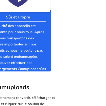
Sûr et Propre
urité des appareils est
ante pour nous tous. Après
nous transportons des
s importantes sur nos
ils et nous ne voulons pas
les soient endommagées.
ouvez effectuer des
hargements Camuploads sûrs
pres sans virus.
 Camuploads
tanément convertir, télécharger et
 et cliquez sur le bouton de