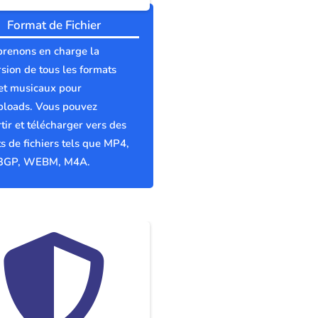
Format de Fichier
prenons en charge la
sion de tous les formats
et musicaux pour
loads. Vous pouvez
tir et télécharger vers des
s de fichiers tels que MP4,
3GP, WEBM, M4A.