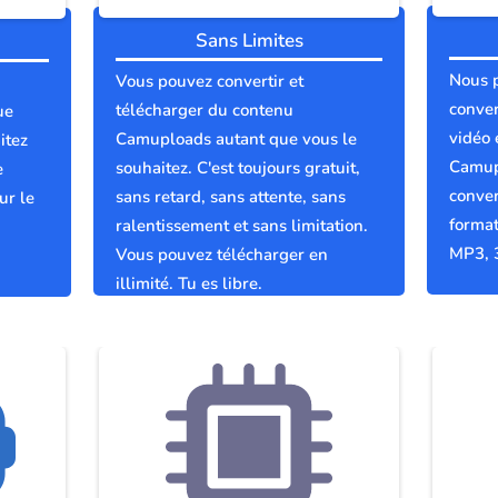
Sans Limites
Nous 
Vous pouvez convertir et
conver
télécharger du contenu
ue
vidéo 
Camuploads autant que vous le
itez
Camup
souhaitez. C'est toujours gratuit,
e
conver
sans retard, sans attente, sans
ur le
format
ralentissement et sans limitation.
MP3, 
Vous pouvez télécharger en
illimité. Tu es libre.