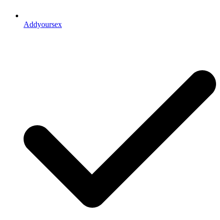
Addyoursex