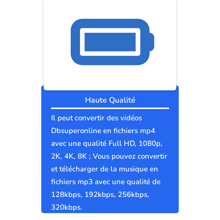
Haute Qualité
Il peut convertir des vidéos
Dbsuperonline en fichiers mp4
avec une qualité Full HD, 1080p,
2K, 4K, 8K ; Vous pouvez convertir
et télécharger de la musique en
fichiers mp3 avec une qualité de
128kbps, 192kbps, 256kbps,
320kbps.