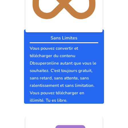
Sans Limites
Vous pouvez convertir et
télécharger du contenu
Dbsuperonline autant que vous le
souhaitez. C'est toujours gratuit,
sans retard, sans attente, sans
ralentissement et sans limitation.
Vous pouvez télécharger en
illimité. Tu es libre.