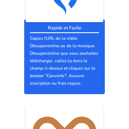
Rapide et Facile
Copiez l'URL de la vidéo
Dbsuperonline ou de la musique
Dbsuperonline que vous souhaitez
télécharger, collez-la dans le
champ ci-dessus et cliquez sur le
bouton "Convertir". Aucune
inscription ou frais requis.