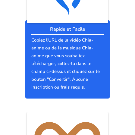
Rapide et Facile
Copiez l'URL de la vidéo Chia-
anime ou de la musique Chia-
anime que vous souhaitez
télécharger, collez-la dans le
champ ci-dessus et cliquez sur le
bouton "Convertir". Aucune
inscription ou frais requis.