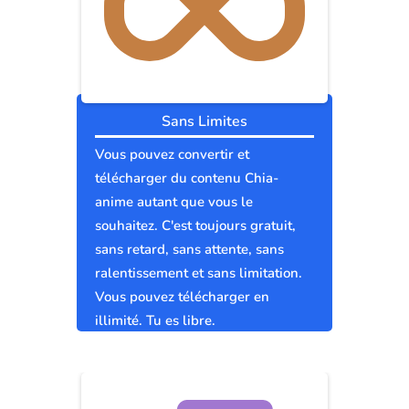
Sans Limites
Vous pouvez convertir et
télécharger du contenu Chia-
anime autant que vous le
souhaitez. C'est toujours gratuit,
sans retard, sans attente, sans
ralentissement et sans limitation.
Vous pouvez télécharger en
illimité. Tu es libre.