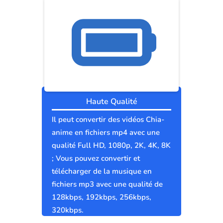
Haute Qualité
Il peut convertir des vidéos Chia-
anime en fichiers mp4 avec une
qualité Full HD, 1080p, 2K, 4K, 8K
; Vous pouvez convertir et
télécharger de la musique en
fichiers mp3 avec une qualité de
128kbps, 192kbps, 256kbps,
320kbps.