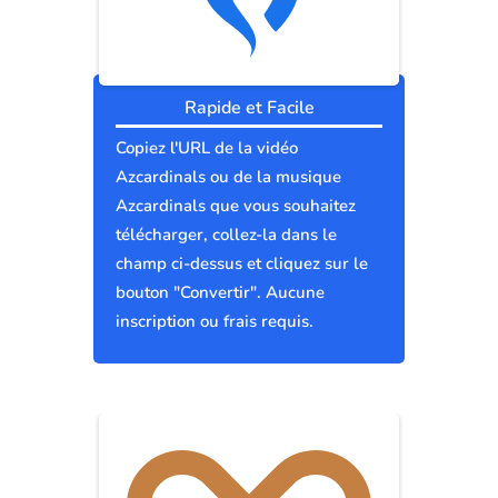
Rapide et Facile
Copiez l'URL de la vidéo
Azcardinals ou de la musique
Azcardinals que vous souhaitez
télécharger, collez-la dans le
champ ci-dessus et cliquez sur le
bouton "Convertir". Aucune
inscription ou frais requis.