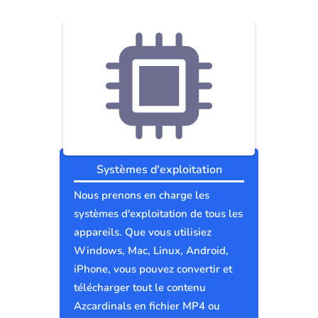
Systèmes d'exploitation
Nous prenons en charge les
systèmes d'exploitation de tous les
appareils. Que vous utilisiez
Windows, Mac, Linux, Android,
iPhone, vous pouvez convertir et
télécharger tout le contenu
Azcardinals en fichier MP4 ou