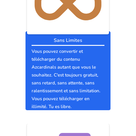
Sans Limites
Vous pouvez convertir et
télécharger du contenu
Azcardinals autant que vous le
souhaitez. C'est toujours gratuit,
sans retard, sans attente, sans
ralentissement et sans limitation.
Vous pouvez télécharger en
illimité. Tu es libre.