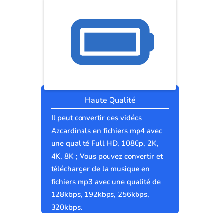
Haute Qualité
Il peut convertir des vidéos
Azcardinals en fichiers mp4 avec
une qualité Full HD, 1080p, 2K,
4K, 8K ; Vous pouvez convertir et
télécharger de la musique en
fichiers mp3 avec une qualité de
128kbps, 192kbps, 256kbps,
320kbps.