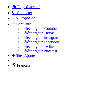
🏠 Page d’accueil
💬 Contacter
⚡ À Propos de
✨ Populaire
Téléchargeur Youtube
Téléchargeur Tiktok
Téléchargeur Instagram
Téléchargeur Facebook
Téléchargeur Twitter
Téléchargeur Pinterest
➕ Sites Ajoutés
🌎 Français