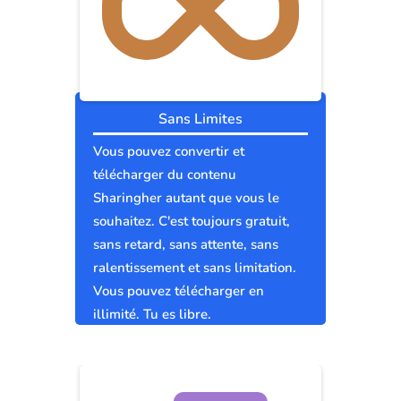
Sans Limites
Vous pouvez convertir et
télécharger du contenu
Sharingher autant que vous le
souhaitez. C'est toujours gratuit,
sans retard, sans attente, sans
ralentissement et sans limitation.
Vous pouvez télécharger en
illimité. Tu es libre.