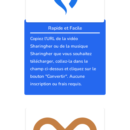
Rapide et Facile
Copiez l'URL de la vidéo
Sharingher ou de la musique
Sharingher que vous souhaitez
télécharger, collez-la dans le
champ ci-dessus et cliquez sur le
bouton "Convertir". Aucune
inscription ou frais requis.