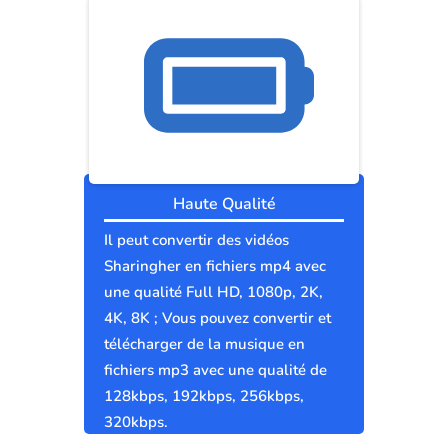
Haute Qualité
Il peut convertir des vidéos
Sharingher en fichiers mp4 avec
une qualité Full HD, 1080p, 2K,
4K, 8K ; Vous pouvez convertir et
télécharger de la musique en
fichiers mp3 avec une qualité de
128kbps, 192kbps, 256kbps,
320kbps.