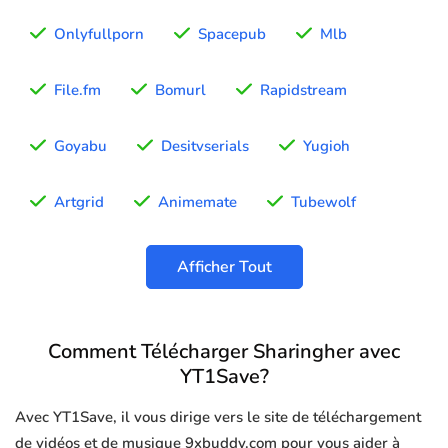
Onlyfullporn
Spacepub
Mlb
File.fm
Bomurl
Rapidstream
Goyabu
Desitvserials
Yugioh
Artgrid
Animemate
Tubewolf
Afficher Tout
Comment Télécharger Sharingher avec
YT1Save?
Avec YT1Save, il vous dirige vers le site de téléchargement
de vidéos et de musique 9xbuddy.com pour vous aider à