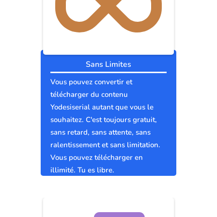
Sans Limites
Vous pouvez convertir et
télécharger du contenu
Yodesiserial autant que vous le
souhaitez. C'est toujours gratuit,
sans retard, sans attente, sans
ralentissement et sans limitation.
Vous pouvez télécharger en
illimité. Tu es libre.