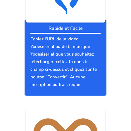
Rapide et Facile
Copiez l'URL de la vidéo
Yodesiserial ou de la musique
Yodesiserial que vous souhaitez
télécharger, collez-la dans le
champ ci-dessus et cliquez sur le
bouton "Convertir". Aucune
inscription ou frais requis.