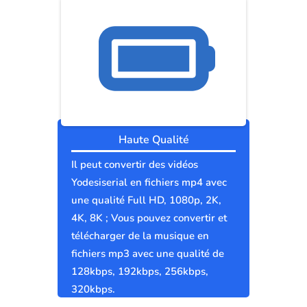
Haute Qualité
Il peut convertir des vidéos
Yodesiserial en fichiers mp4 avec
une qualité Full HD, 1080p, 2K,
4K, 8K ; Vous pouvez convertir et
télécharger de la musique en
fichiers mp3 avec une qualité de
128kbps, 192kbps, 256kbps,
320kbps.