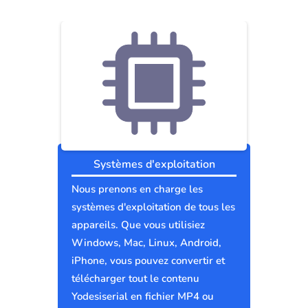
Systèmes d'exploitation
Nous prenons en charge les
systèmes d'exploitation de tous les
appareils. Que vous utilisiez
Windows, Mac, Linux, Android,
iPhone, vous pouvez convertir et
télécharger tout le contenu
Yodesiserial en fichier MP4 ou