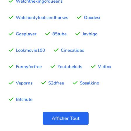
Watchthekingofqueens
Watchonlyfoolsandhorses
Ooodesi
Ggsplayer
85tube
Javbigo
Lookmovie100
Cinecalidad
Funnyforfree
Youtubekids
Vidlox
Veporns
S2dfree
Sosalkino
Bitchute
Afficher Tout