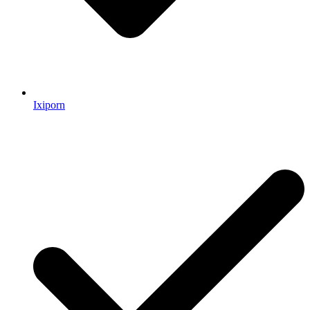
Ixiporn