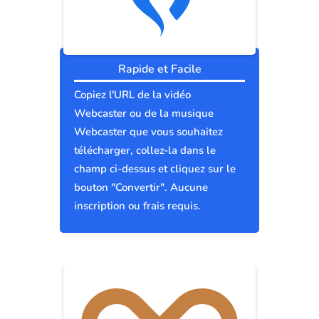
Rapide et Facile
Copiez l'URL de la vidéo
Webcaster ou de la musique
Webcaster que vous souhaitez
télécharger, collez-la dans le
champ ci-dessus et cliquez sur le
bouton "Convertir". Aucune
inscription ou frais requis.