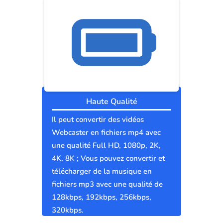
Haute Qualité
Il peut convertir des vidéos
Webcaster en fichiers mp4 avec
une qualité Full HD, 1080p, 2K,
4K, 8K ; Vous pouvez convertir et
télécharger de la musique en
fichiers mp3 avec une qualité de
128kbps, 192kbps, 256kbps,
320kbps.