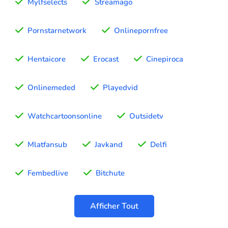
Mylfselects
Streamago
Pornstarnetwork
Onlinepornfree
Hentaicore
Erocast
Cinepiroca
Onlinemeded
Playedvid
Watchcartoonsonline
Outsidetv
Mlatfansub
Javkand
Delfi
Fembedlive
Bitchute
Afficher Tout