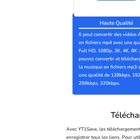
Haute Qualité
Il peut convertir des vidéos 
en fichiers mp4 avec une qua
Full HD, 1080p, 2K, 4K, 8K 
pouvez convertir et téléchar
la musique en fichiers mp3 
une qualité de 128kbps, 19
256kbps, 320kbps.
Téléchar
Avec YT1Save, les téléchargements 
enregistrer tous les liens. Pour ut