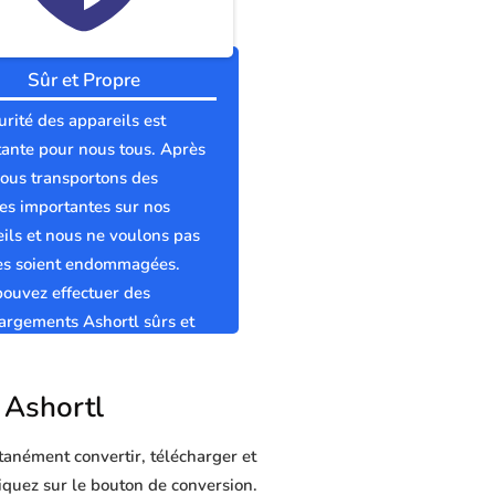
Sûr et Propre
urité des appareils est
ante pour nous tous. Après
nous transportons des
s importantes sur nos
ils et nous ne voulons pas
les soient endommagées.
ouvez effectuer des
argements Ashortl sûrs et
s sans virus.
r Ashortl
tanément convertir, télécharger et
liquez sur le bouton de conversion.