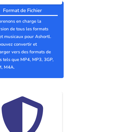
Format de Fichier
prenons en charge la
sion de tous les formats
et musicaux pour Ashortl.
ouvez convertir et
arger vers des formats de
rs tels que MP4, MP3, 3GP,
, M4A.