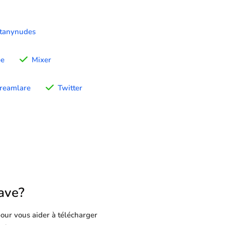
tanynudes
ee
Mixer
treamlare
Twitter
ave?
our vous aider à télécharger