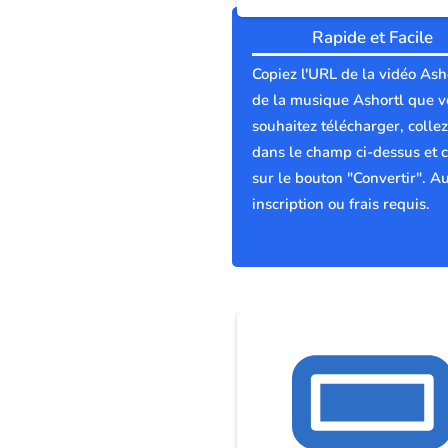
Rapide et Facile
Copiez l'URL de la vidéo Ash
de la musique Ashortl que 
souhaitez télécharger, collez
dans le champ ci-dessus et c
sur le bouton "Convertir". A
inscription ou frais requis.