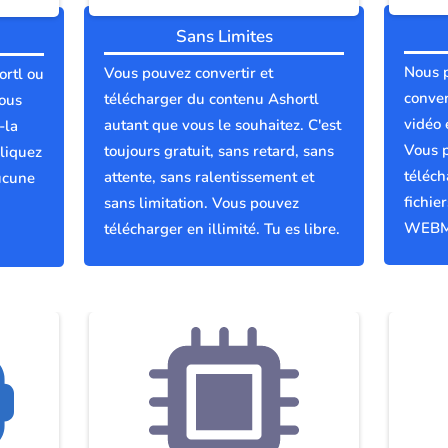
Sans Limites
Nous 
Vous pouvez convertir et
ortl ou
conver
télécharger du contenu Ashortl
vous
vidéo 
autant que vous le souhaitez. C'est
-la
Vous p
toujours gratuit, sans retard, sans
liquez
téléch
attente, sans ralentissement et
ucune
fichie
sans limitation. Vous pouvez
WEBM
télécharger en illimité. Tu es libre.