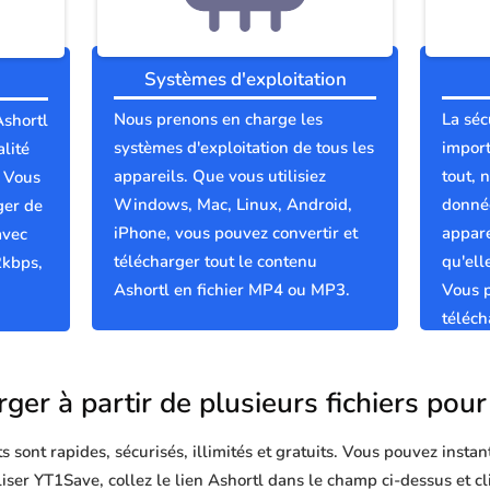
Systèmes d'exploitation
Nous prenons en charge les
La séc
Ashortl
systèmes d'exploitation de tous les
import
lité
appareils. Que vous utilisiez
tout, 
; Vous
Windows, Mac, Linux, Android,
donnée
ger de
iPhone, vous pouvez convertir et
appare
avec
télécharger tout le contenu
qu'el
2kbps,
Ashortl en fichier MP4 ou MP3.
Vous p
téléch
propre
ger à partir de plusieurs fichiers pou
sont rapides, sécurisés, illimités et gratuits. Vous pouvez instan
iliser YT1Save, collez le lien Ashortl dans le champ ci-dessus et c