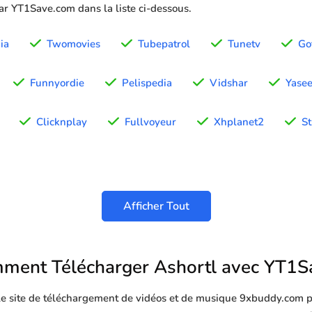
par YT1Save.com dans la liste ci-dessous.
ia
Twomovies
Tubepatrol
Tunetv
Go
Funnyordie
Pelispedia
Vidshar
Yase
Clicknplay
Fullvoyeur
Xhplanet2
S
Afficher Tout
ment Télécharger Ashortl avec YT1S
 le site de téléchargement de vidéos et de musique 9xbuddy.com p