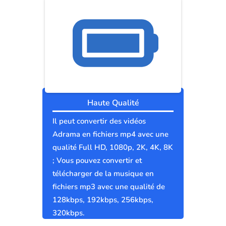
Haute Qualité
Il peut convertir des vidéos
Adrama en fichiers mp4 avec une
qualité Full HD, 1080p, 2K, 4K, 8K
; Vous pouvez convertir et
télécharger de la musique en
fichiers mp3 avec une qualité de
128kbps, 192kbps, 256kbps,
320kbps.