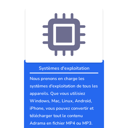
Systèmes d'exploitation
Nous prenons en charge les
systèmes d'exploitation de tous les
appareils. Que vous utilisiez
Windows, Mac, Linux, Android,
iPhone, vous pouvez convertir et
télécharger tout le contenu
Adrama en fichier MP4 ou MP3.