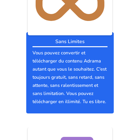
Sans Limites
Vous pouvez convertir et
télécharger du contenu Adrama
autant que vous le souhaitez. C'est
toujours gratuit, sans retard, sans
attente, sans ralentissement et
sans limitation. Vous pouvez
télécharger en illimité. Tu es libre.