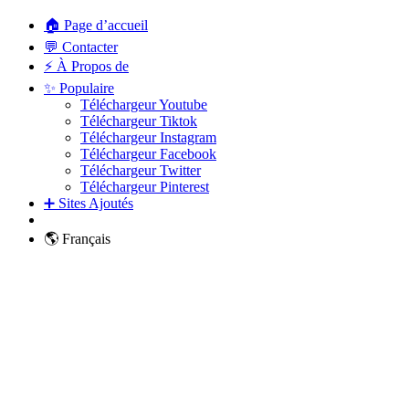
🏠 Page d’accueil
💬 Contacter
⚡ À Propos de
✨ Populaire
Téléchargeur Youtube
Téléchargeur Tiktok
Téléchargeur Instagram
Téléchargeur Facebook
Téléchargeur Twitter
Téléchargeur Pinterest
➕ Sites Ajoutés
🌎 Français