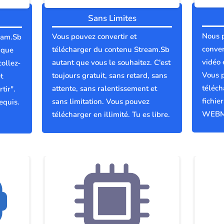
Sans Limites
Nous 
Vous pouvez convertir et
ream.Sb
conver
télécharger du contenu Stream.Sb
 que
vidéo 
autant que vous le souhaitez. C'est
collez-
Vous p
toujours gratuit, sans retard, sans
t
téléch
attente, sans ralentissement et
tir".
fichie
sans limitation. Vous pouvez
equis.
WEBM
télécharger en illimité. Tu es libre.