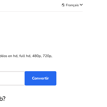
🌎 Français
éos en hd, full hd, 480p, 720p,
b?