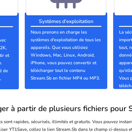
Systèmes d'exploitation
Nous prenons en charge les
La séc
systèmes d'exploitation de tous les
import
vec
appareils. Que vous utilisiez
tout, 
 2K,
Windows, Mac, Linux, Android,
donnée
ir et
iPhone, vous pouvez convertir et
appare
n
télécharger tout le contenu
qu'el
é de
Stream.Sb en fichier MP4 ou MP3.
Vous p
,
téléch
propre
er à partir de plusieurs fichiers pour
sont rapides, sécurisés, illimités et gratuits. Vous pouvez instan
iliser YT1Save, collez le lien Stream.Sb dans le champ ci-dessus e