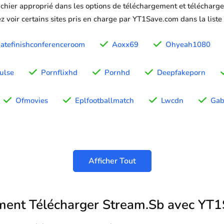
ichier approprié dans les options de téléchargement et télécharger
z voir certains sites pris en charge par YT1Save.com dans la liste
atefinishconferenceroom
Aoxx69
Ohyeah1080
ulse
Pornflixhd
Pornhd
Deepfakeporn
Ofmovies
Eplfootballmatch
Lwcdn
Ga
Afficher Tout
ent Télécharger Stream.Sb avec YT1