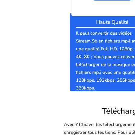
Haute Qualité
Il peut convertir des vidéos
Stream.Sb en fichiers mp4 a
une qualité Full HD, 1080p,
4K, 8K ; Vous pouvez convert
télécharger de la musique e
fichiers mp3 avec une qualit
128kbps, 192kbps, 256kbps
320kbps.
Télécharg
Avec YT1Save, les téléchargements 
enregistrer tous les liens. Pour ut