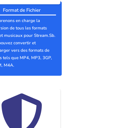
Format de Fichier
prenons en charge la
sion de tous les formats
et musicaux pour Stream.Sb.
ouvez convertir et
arger vers des formats de
rs tels que MP4, MP3, 3GP,
, M4A.