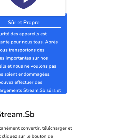
Sûr et Propre
urité des appareils est
ante pour nous tous. Après
nous transportons des
s importantes sur nos
ils et nous ne voulons pas
les soient endommagées.
ouvez effectuer des
argements Stream.Sb sûrs et
s sans virus.
 Stream.Sb
tanément convertir, télécharger et
t cliquez sur le bouton de