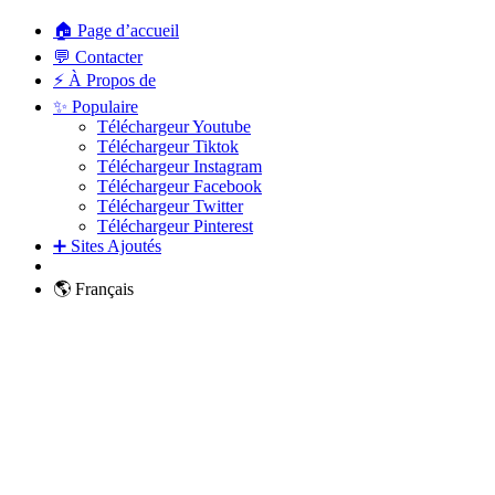
🏠 Page d’accueil
💬 Contacter
⚡ À Propos de
✨ Populaire
Téléchargeur Youtube
Téléchargeur Tiktok
Téléchargeur Instagram
Téléchargeur Facebook
Téléchargeur Twitter
Téléchargeur Pinterest
➕ Sites Ajoutés
🌎 Français