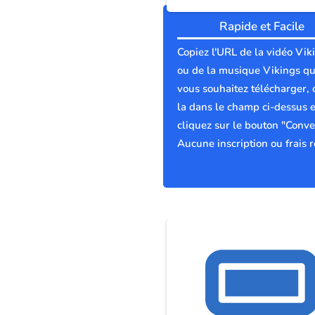
Rapide et Facile
Copiez l'URL de la vidéo Vik
ou de la musique Vikings q
vous souhaitez télécharger, 
la dans le champ ci-dessus e
cliquez sur le bouton "Conver
Aucune inscription ou frais r