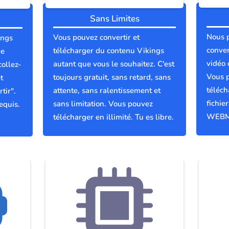
Sans Limites
Nous 
Vous pouvez convertir et
ings
conver
télécharger du contenu Vikings
ue
vidéo 
autant que vous le souhaitez. C'est
collez-
Vous p
toujours gratuit, sans retard, sans
t
téléch
attente, sans ralentissement et
tir".
fichie
sans limitation. Vous pouvez
equis.
WEBM
télécharger en illimité. Tu es libre.