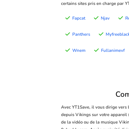
certains sites pris en charge par 
Fapcat
Njav
R
Panthers
Myfreeblac
Wnem
Fullanimevf
Com
Avec YT1Save, il vous dirige vers
depuis Vikings sur votre appareil (
de la vidéo ou de la musique Vikin