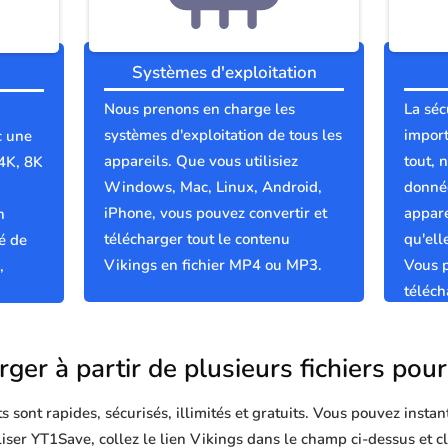
Systèmes d'exploitation
Nous prenons en charge les
La séc
systèmes d'exploitation de tous les
import
c une
appareils. Que vous utilisiez
tout, 
 4K, 8K
Windows, Mac, Linux, Android,
donnée
iPhone, vous pouvez convertir et
appare
n
télécharger tout le contenu
qu'el
é de
Vikings en fichier MP4 ou MP3.
Vous p
,
téléch
propre
ger à partir de plusieurs fichiers pou
sont rapides, sécurisés, illimités et gratuits. Vous pouvez instan
iliser YT1Save, collez le lien Vikings dans le champ ci-dessus et 