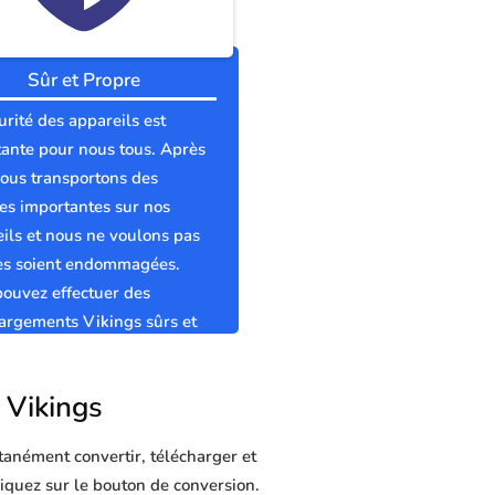
Sûr et Propre
urité des appareils est
ante pour nous tous. Après
nous transportons des
s importantes sur nos
ils et nous ne voulons pas
les soient endommagées.
ouvez effectuer des
argements Vikings sûrs et
s sans virus.
r Vikings
tanément convertir, télécharger et
cliquez sur le bouton de conversion.