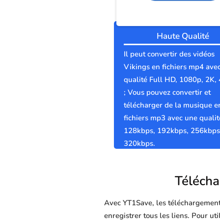
Haute Qualité
Il peut convertir des vidéos
Vikings en fichiers mp4 ave
qualité Full HD, 1080p, 2K,
; Vous pouvez convertir et
télécharger de la musique e
fichiers mp3 avec une qualit
128kbps, 192kbps, 256kbps
320kbps.
Téléchar
Avec YT1Save, les téléchargements 
enregistrer tous les liens. Pour ut