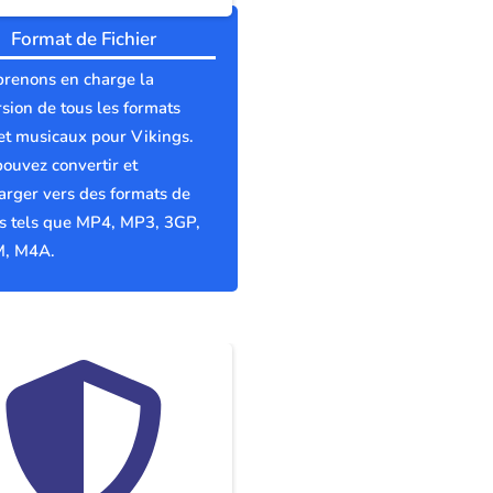
Format de Fichier
prenons en charge la
sion de tous les formats
et musicaux pour Vikings.
ouvez convertir et
arger vers des formats de
rs tels que MP4, MP3, 3GP,
, M4A.