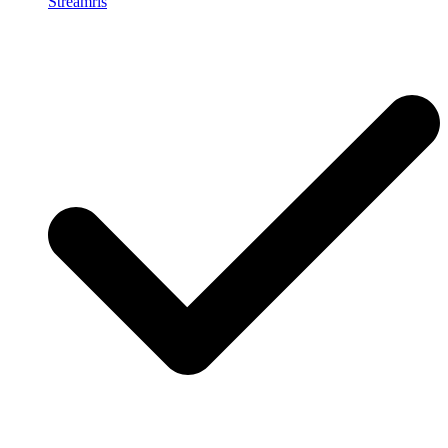
Streamrls