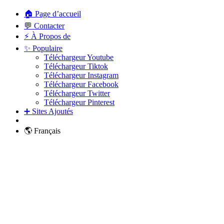
🏠 Page d’accueil
💬 Contacter
⚡ À Propos de
✨ Populaire
Téléchargeur Youtube
Téléchargeur Tiktok
Téléchargeur Instagram
Téléchargeur Facebook
Téléchargeur Twitter
Téléchargeur Pinterest
➕ Sites Ajoutés
🌎 Français