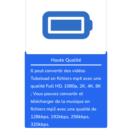
Haute Qualité
Il peut convertir des vidéos
Tubeload en fichiers mp4 avec une
qualité Full HD, 1080p, 2K, 4K, 8K
; Vous pouvez convertir et
télécharger de la musique en
fichiers mp3 avec une qualité de
128kbps, 192kbps, 256kbps,
320kbps.