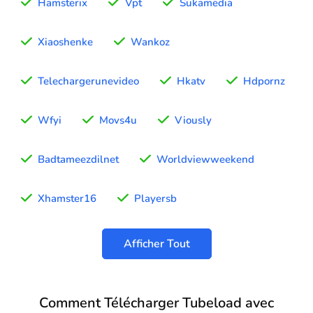
Hamsterix
Vpt
Sukamedia
Xiaoshenke
Wankoz
Telechargerunevideo
Hkatv
Hdpornz
Wfyi
Movs4u
Viously
Badtameezdilnet
Worldviewweekend
Xhamster16
Playersb
Afficher Tout
Comment Télécharger Tubeload avec