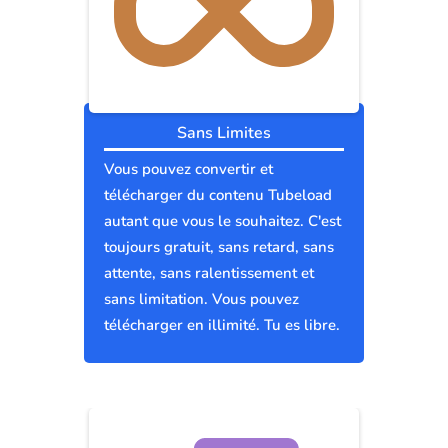
Sans Limites
Vous pouvez convertir et
télécharger du contenu Tubeload
autant que vous le souhaitez. C'est
toujours gratuit, sans retard, sans
attente, sans ralentissement et
sans limitation. Vous pouvez
télécharger en illimité. Tu es libre.