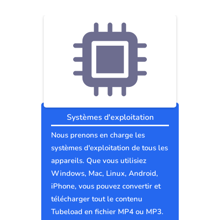
Systèmes d'exploitation
Nous prenons en charge les
systèmes d'exploitation de tous les
appareils. Que vous utilisiez
Windows, Mac, Linux, Android,
iPhone, vous pouvez convertir et
télécharger tout le contenu
Tubeload en fichier MP4 ou MP3.