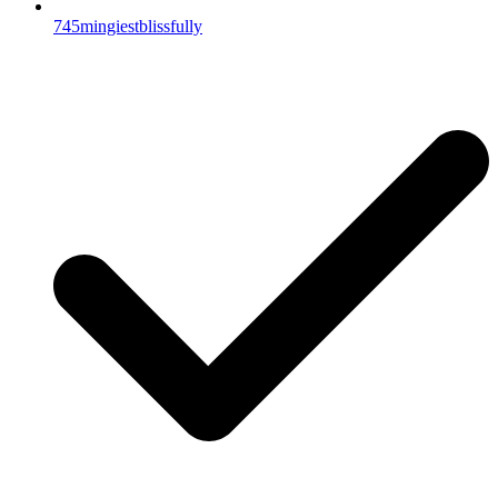
745mingiestblissfully