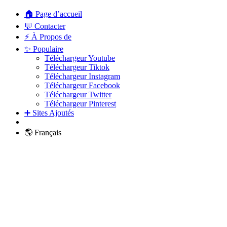
🏠 Page d’accueil
💬 Contacter
⚡ À Propos de
✨ Populaire
Téléchargeur Youtube
Téléchargeur Tiktok
Téléchargeur Instagram
Téléchargeur Facebook
Téléchargeur Twitter
Téléchargeur Pinterest
➕ Sites Ajoutés
🌎 Français