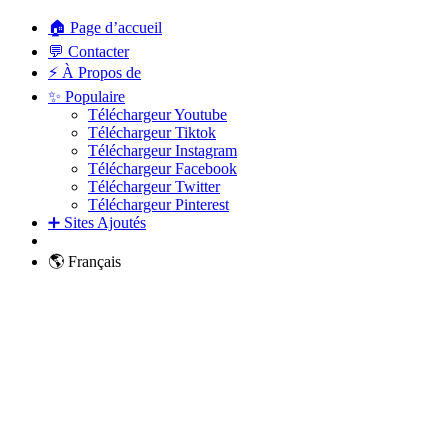
🏠 Page d’accueil
💬 Contacter
⚡ À Propos de
✨ Populaire
Téléchargeur Youtube
Téléchargeur Tiktok
Téléchargeur Instagram
Téléchargeur Facebook
Téléchargeur Twitter
Téléchargeur Pinterest
➕ Sites Ajoutés
🌎 Français