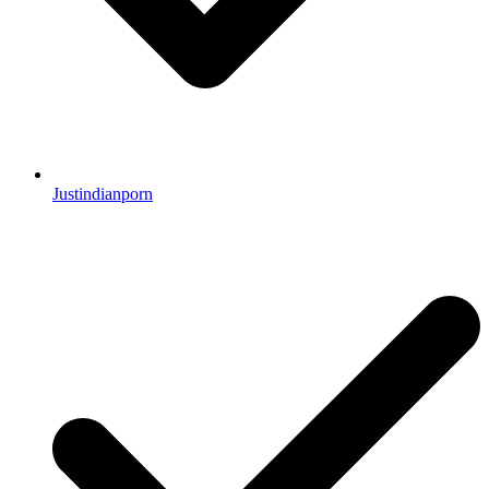
Justindianporn