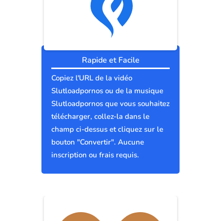
Rapide et Facile
Copiez l'URL de la vidéo
Slutloadpornos ou de la musique
Slutloadpornos que vous souhaitez
télécharger, collez-la dans le
champ ci-dessus et cliquez sur le
bouton "Convertir". Aucune
inscription ou frais requis.