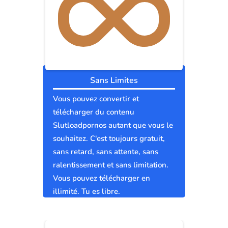
Sans Limites
Vous pouvez convertir et
télécharger du contenu
Slutloadpornos autant que vous le
souhaitez. C'est toujours gratuit,
sans retard, sans attente, sans
ralentissement et sans limitation.
Vous pouvez télécharger en
illimité. Tu es libre.