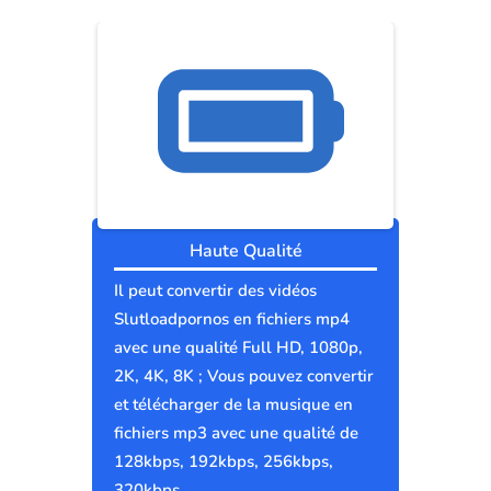
Haute Qualité
Il peut convertir des vidéos
Slutloadpornos en fichiers mp4
avec une qualité Full HD, 1080p,
2K, 4K, 8K ; Vous pouvez convertir
et télécharger de la musique en
fichiers mp3 avec une qualité de
128kbps, 192kbps, 256kbps,
320kbps.