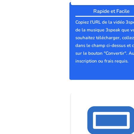
Rapide et Facile
Copiez l'URL de la vidéo 3sp
de la musique 3speak que v
souhaitez télécharger, collez
dans le champ ci-dessus et c
sur le bouton "Convertir". A
inscription ou frais requis.