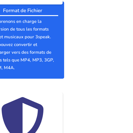
Format de Fichier
prenons en charge la
sion de tous les formats
et musicaux pour 3speak.
ouvez convertir et
arger vers des formats de
rs tels que MP4, MP3, 3GP,
, M4A.