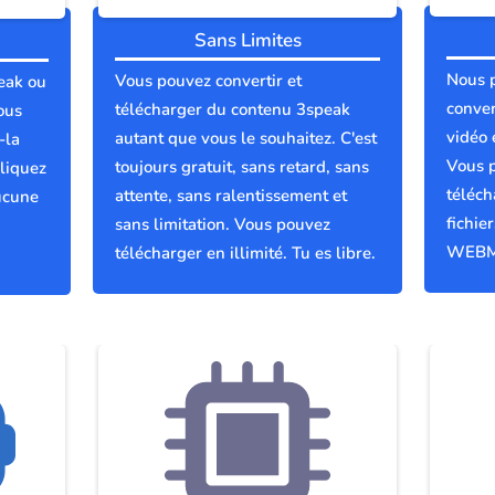
Sans Limites
Nous 
Vous pouvez convertir et
eak ou
conver
télécharger du contenu 3speak
ous
vidéo 
autant que vous le souhaitez. C'est
-la
Vous p
toujours gratuit, sans retard, sans
liquez
téléch
attente, sans ralentissement et
ucune
fichie
sans limitation. Vous pouvez
WEBM
télécharger en illimité. Tu es libre.