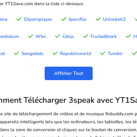
par YT1Save.com dans la liste ci-dessous.
ama
Olpornplayer
Ipornflix
Unlockxh2
esonbolum
Wtvi
Cdnjs
Fruitadblock
H
et
Sangetods
Republicworld
Tumblr
Afficher Tout
ment Télécharger 3speak avec YT1S
 le site de téléchargement de vidéos et de musique 9xbuddy.com p
ppareils intelligents tels que les ordinateurs, les tablettes, les t
ans la zone de conversion et cliquez sur le bouton de conversion,