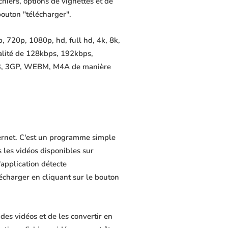
chiers, options de vignettes et de
bouton "télécharger".
 720p, 1080p, hd, full hd, 4k, 8k,
alité de 128kbps, 192kbps,
MP3, 3GP, WEBM, M4A de manière
ternet. C'est un programme simple
s les vidéos disponibles sur
application détecte
lécharger en cliquant sur le bouton
es vidéos et de les convertir en