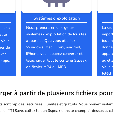
Systèmes d'exploitation
Nous prenons en charge les
La séc
 3speak
systèmes d'exploitation de tous les
import
lité
appareils. Que vous utilisiez
tout, 
; Vous
Windows, Mac, Linux, Android,
donnée
ger de
iPhone, vous pouvez convertir et
appare
avec
télécharger tout le contenu 3speak
qu'el
2kbps,
en fichier MP4 ou MP3.
Vous p
téléch
propre
rger à partir de plusieurs fichiers pou
sont rapides, sécurisés, illimités et gratuits. Vous pouvez instan
iliser YT1Save, collez le lien 3speak dans le champ ci-dessus et c