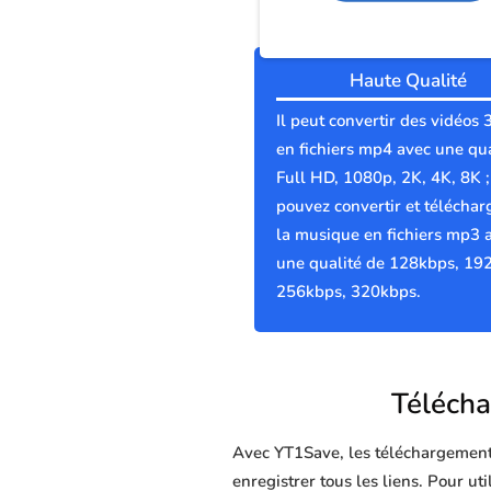
Haute Qualité
Il peut convertir des vidéos
en fichiers mp4 avec une qua
Full HD, 1080p, 2K, 4K, 8K 
pouvez convertir et téléchar
la musique en fichiers mp3 
une qualité de 128kbps, 19
256kbps, 320kbps.
Télécha
Avec YT1Save, les téléchargements 
enregistrer tous les liens. Pour ut