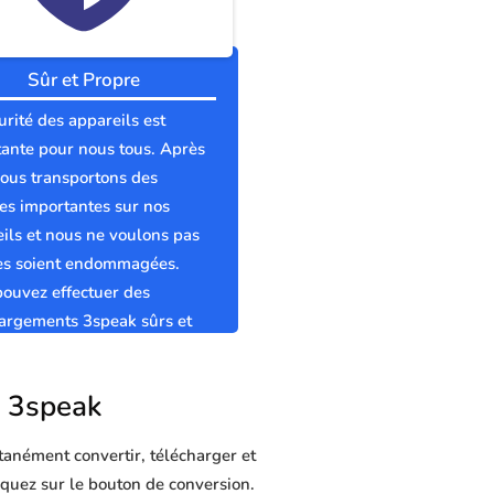
Sûr et Propre
urité des appareils est
ante pour nous tous. Après
nous transportons des
s importantes sur nos
ils et nous ne voulons pas
les soient endommagées.
ouvez effectuer des
argements 3speak sûrs et
s sans virus.
r 3speak
tanément convertir, télécharger et
liquez sur le bouton de conversion.