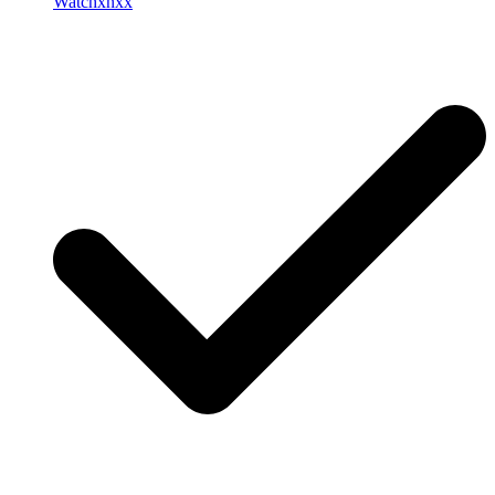
Watchxnxx