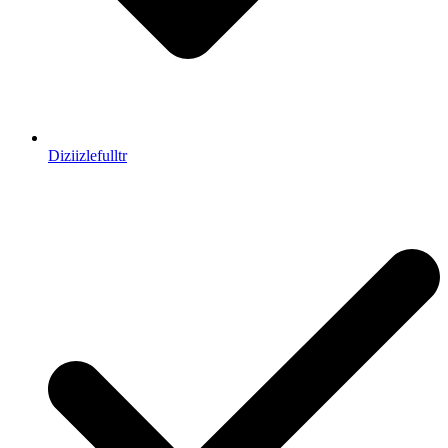
Diziizlefulltr