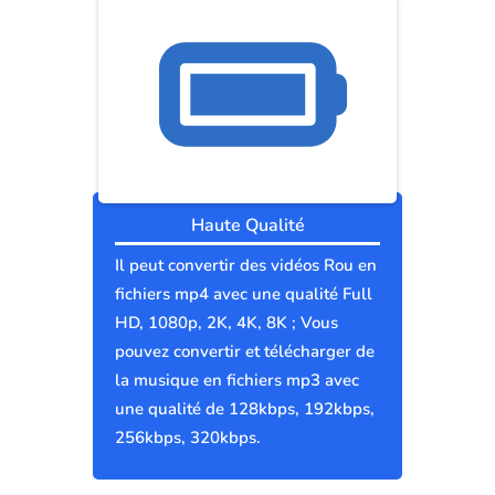
Haute Qualité
Il peut convertir des vidéos Rou en
fichiers mp4 avec une qualité Full
HD, 1080p, 2K, 4K, 8K ; Vous
pouvez convertir et télécharger de
la musique en fichiers mp3 avec
une qualité de 128kbps, 192kbps,
256kbps, 320kbps.