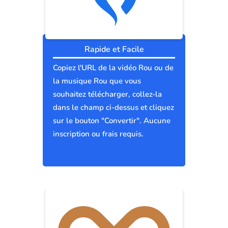
Rapide et Facile
Copiez l'URL de la vidéo Rou ou de
la musique Rou que vous
souhaitez télécharger, collez-la
dans le champ ci-dessus et cliquez
sur le bouton "Convertir". Aucune
inscription ou frais requis.