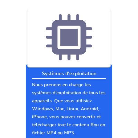
Systèmes d'exploitation
Nous prenons en charge les
systèmes d'exploitation de tous les
appareils. Que vous utilisiez
Windows, Mac, Linux, Android,
iPhone, vous pouvez convertir et
télécharger tout le contenu Rou en
fichier MP4 ou MP3.