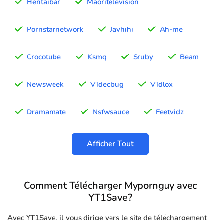
Hentaibar
Maoritelevision
Pornstarnetwork
Javhihi
Ah-me
Crocotube
Ksmq
Sruby
Beam
Newsweek
Videobug
Vidlox
Dramamate
Nsfwsauce
Feetvidz
Afficher Tout
Comment Télécharger Mypornguy avec
YT1Save?
Avec YT1Save, il vous dirige vers le site de téléchargement