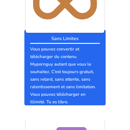
Sans Limites
Vous pouvez convertir et
télécharger du contenu
Mypornguy autant que vous le
souhaitez. C'est toujours gratuit,
sans retard, sans attente, sans
ralentissement et sans limitation.
Vous pouvez télécharger en
illimité. Tu es libre.