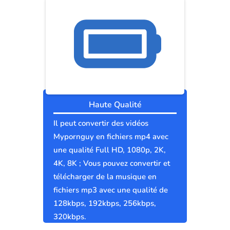
Haute Qualité
Il peut convertir des vidéos
Mypornguy en fichiers mp4 avec
une qualité Full HD, 1080p, 2K,
4K, 8K ; Vous pouvez convertir et
télécharger de la musique en
fichiers mp3 avec une qualité de
128kbps, 192kbps, 256kbps,
320kbps.