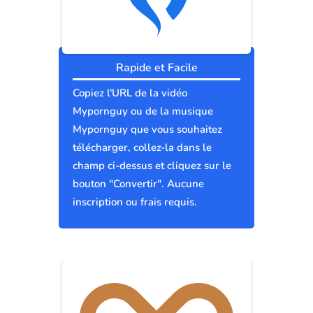
Rapide et Facile
Copiez l'URL de la vidéo
Mypornguy ou de la musique
Mypornguy que vous souhaitez
télécharger, collez-la dans le
champ ci-dessus et cliquez sur le
bouton "Convertir". Aucune
inscription ou frais requis.