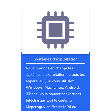
Systèmes d'exploitation
Nous prenons en charge les
systèmes d'exploitation de tous les
appareils. Que vous utilisiez
Windows, Mac, Linux, Android,
iPhone, vous pouvez convertir et
télécharger tout le contenu
Mypornguy en fichier MP4 ou