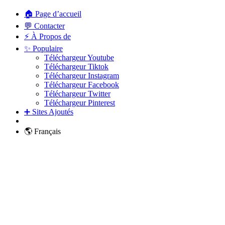
🏠 Page d’accueil
💬 Contacter
⚡ À Propos de
✨ Populaire
Téléchargeur Youtube
Téléchargeur Tiktok
Téléchargeur Instagram
Téléchargeur Facebook
Téléchargeur Twitter
Téléchargeur Pinterest
➕ Sites Ajoutés
🌎 Français