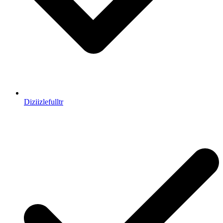
Diziizlefulltr