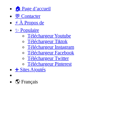
🏠 Page d’accueil
💬 Contacter
⚡ À Propos de
✨ Populaire
Téléchargeur Youtube
Téléchargeur Tiktok
Téléchargeur Instagram
Téléchargeur Facebook
Téléchargeur Twitter
Téléchargeur Pinterest
➕ Sites Ajoutés
🌎 Français