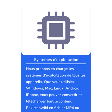
Systèmes d'exploitation
Nous prenons en charge les
systèmes d'exploitation de tous les
appareils. Que vous utilisiez
Windows, Mac, Linux, Android,
iPhone, vous pouvez convertir et
télécharger tout le contenu
Pakistanwiki en fichier MP4 ou