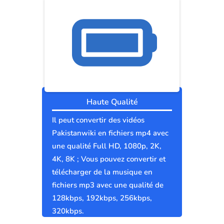
Haute Qualité
Il peut convertir des vidéos
Pakistanwiki en fichiers mp4 avec
une qualité Full HD, 1080p, 2K,
4K, 8K ; Vous pouvez convertir et
télécharger de la musique en
fichiers mp3 avec une qualité de
128kbps, 192kbps, 256kbps,
320kbps.