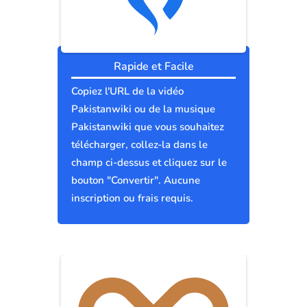
Rapide et Facile
Copiez l'URL de la vidéo
Pakistanwiki ou de la musique
Pakistanwiki que vous souhaitez
télécharger, collez-la dans le
champ ci-dessus et cliquez sur le
bouton "Convertir". Aucune
inscription ou frais requis.