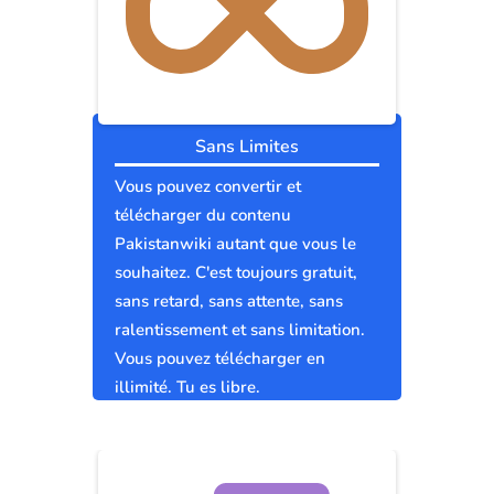
Sans Limites
Vous pouvez convertir et
télécharger du contenu
Pakistanwiki autant que vous le
souhaitez. C'est toujours gratuit,
sans retard, sans attente, sans
ralentissement et sans limitation.
Vous pouvez télécharger en
illimité. Tu es libre.