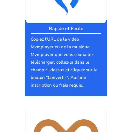
Rapide et Facile
Copiez l'URL de la vidéo
Mvmplayer ou de la musique
Mvmplayer que vous souhaitez
télécharger, collez-la dans le
champ ci-dessus et cliquez sur le
bouton "Convertir". Aucune
inscription ou frais requis.