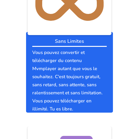
Sans Limites
Vous pouvez convertir et
télécharger du contenu
Mvmplayer autant que vous le
souhaitez. C'est toujours gratuit,
sans retard, sans attente, sans
ralentissement et sans limitation.
Vous pouvez télécharger en
illimité. Tu es libre.