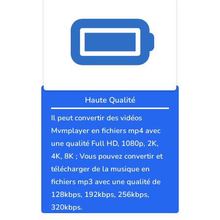
Haute Qualité
Il peut convertir des vidéos
Mvmplayer en fichiers mp4 avec
une qualité Full HD, 1080p, 2K,
4K, 8K ; Vous pouvez convertir et
télécharger de la musique en
fichiers mp3 avec une qualité de
128kbps, 192kbps, 256kbps,
320kbps.