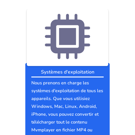
Systèmes d'exploitation
Nous prenons en charge les
systèmes d'exploitation de tous les
appareils. Que vous utilisiez
Windows, Mac, Linux, Android,
iPhone, vous pouvez convertir et
télécharger tout le contenu
Mvmplayer en fichier MP4 ou