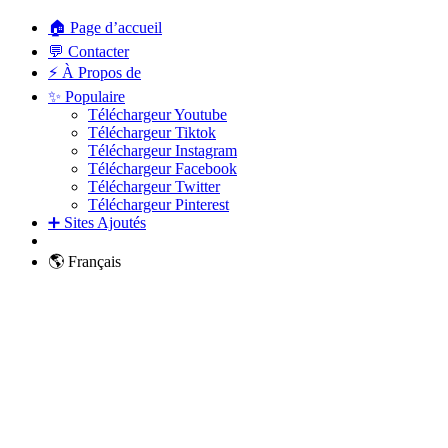
🏠 Page d’accueil
💬 Contacter
⚡ À Propos de
✨ Populaire
Téléchargeur Youtube
Téléchargeur Tiktok
Téléchargeur Instagram
Téléchargeur Facebook
Téléchargeur Twitter
Téléchargeur Pinterest
➕ Sites Ajoutés
🌎 Français