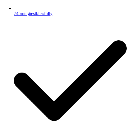
745mingiestblissfully