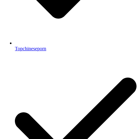
Topchineseporn