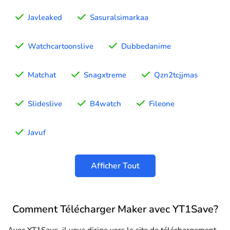
Javleaked
Sasuralsimarkaa
Watchcartoonslive
Dubbedanime
Matchat
Snagxtreme
Qzn2tcjjmas
Slideslive
B4watch
Fileone
Javuf
Afficher Tout
Comment Télécharger Maker avec YT1Save?