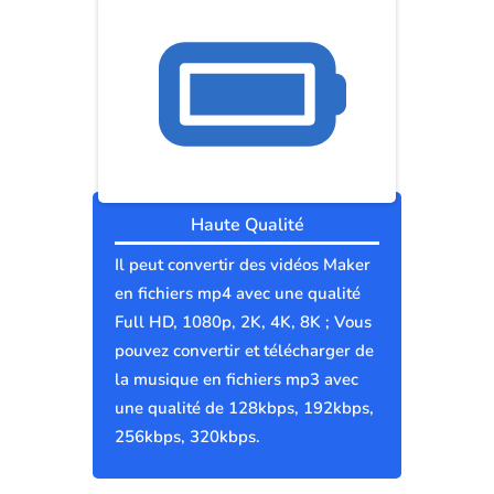
Haute Qualité
Il peut convertir des vidéos Maker
en fichiers mp4 avec une qualité
Full HD, 1080p, 2K, 4K, 8K ; Vous
pouvez convertir et télécharger de
la musique en fichiers mp3 avec
une qualité de 128kbps, 192kbps,
256kbps, 320kbps.