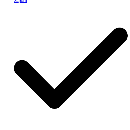
24porn